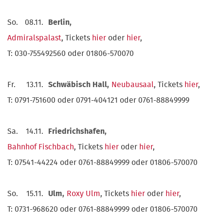
So.
08.11.
Berlin,
Admiralspalast
, Tickets
hier
oder
hier
,
T: 030-755492560 oder 01806-570070
Fr.
13.11.
Schwäbisch Hall,
Neubausaal
, Tickets
hier
,
T: 0791-751600 oder 0791-404121 oder 0761-88849999
Sa.
14.11.
Friedrichshafen,
Bahnhof Fischbach
, Tickets
hier
oder
hier
,
T: 07541-44224 oder 0761-88849999 oder 01806-570070
So.
15.11.
Ulm,
Roxy Ulm
, Tickets
hier
oder
hier
,
T: 0731-968620 oder 0761-88849999 oder 01806-570070