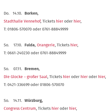
Do.
14.10.
Borken,
Stadthalle Vennehof
, Tickets
hier
oder
hier
,
T: 01806-570070 oder 0761-88849999
So.
17.10.
Fulda,
Orangerie
, Tickets
hier
,
T: 0661-240230 oder 0761-88849999
So.
07.11.
Bremen,
Die Glocke – großer Saal
, Tickets
hier
oder
hier
oder
hier
,
T: 0421-336699 oder 01806-570070
So.
14.11.
Würzburg,
Congress Centrum
, Tickets
hier
oder
hier
,