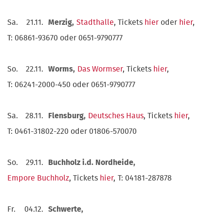
Sa.
21.11.
Merzig,
Stadthalle
, Tickets
hier
oder
hier
,
T: 06861-93670 oder 0651-9790777
So.
22.11.
Worms,
Das Wormser
, Tickets
hier
,
T: 06241-2000-450 oder 0651-9790777
Sa.
28.11.
Flensburg,
Deutsches Haus
, Tickets
hier
,
T: 0461-31802-220 oder 01806-570070
So.
29.11.
Buchholz i.d. Nordheide,
Empore Buchholz
, Tickets
hier
,
T: 04181-287878
Fr.
04.12.
Schwerte,