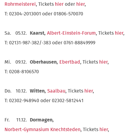
Rohrmeisterei
, Tickets
hier
oder
hier
,
T: 02304-2013001 oder 01806-570070
Sa.
05.12.
Kaarst,
Albert-Einstein-Forum
, Tickets
hier
,
T: 02131-987-382/-383 oder 0761-88849999
Mi.
09.12.
Oberhausen,
Ebertbad
, Tickets
hier
,
T: 0208-8106570
Do.
10.12.
Witten,
Saalbau
, Tickets
hier
,
T: 02302-948940 oder 02302-5812441
Fr.
11.12.
Dormagen,
Norbert-Gymnasium Knechtsteden
, Tickets
hier
,