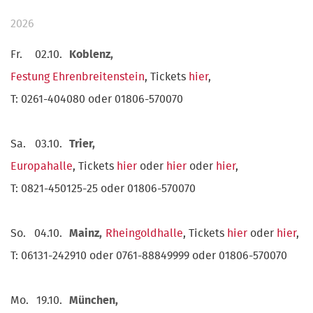
2026
Fr.
02.10.
Koblenz,
Festung Ehrenbreitenstein
, Tickets
hier
,
T: 0261-404080 oder 01806-570070
Sa.
03.10.
Trier,
Europahalle
, Tickets
hier
oder
hier
oder
hier
,
T: 0821-450125-25 oder 01806-570070
So.
04.10.
Mainz,
Rheingoldhalle
, Tickets
hier
oder
hier
,
T: 06131-242910 oder 0761-88849999 oder 01806-570070
Mo.
19.10.
München,