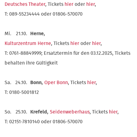
Deutsches Theater
, Tickets
hier
oder
hier
,
T: 089-55234444 oder 01806-570070
Mi.
21.10.
Herne,
Kulturzentrum Herne
, Tickets
hier
oder
hier
,
T: 0761-88849999; Ersatztermin für den 03.12.2025, Tickets
behalten ihre Gültigkeit
Sa.
24.10.
Bonn,
Oper Bonn
, Tickets
hier
,
T: 0180-5001812
So.
25.10.
Krefeld,
Seidenweberhaus
, Tickets
hier
,
T: 02151-7810140 oder 01806-570070